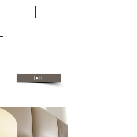
Contatti
Dove siamo
one
i
letti