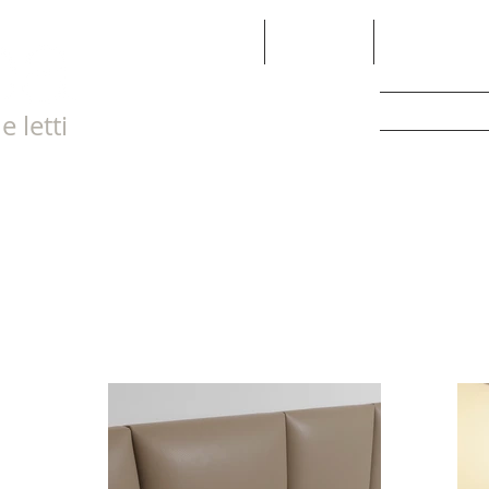
Home
Azienda
Prodotti
Divani e Poltr
Letti
e letti
Complement